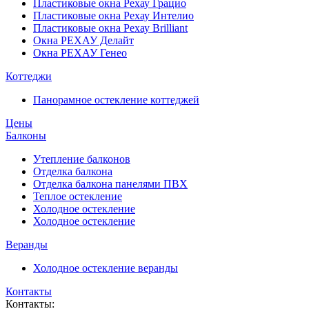
Пластиковые окна Рехау Грацио
Пластиковые окна Рехау Интелио
Пластиковые окна Рехау Brilliant
Окна РЕХАУ Делайт
Окна РЕХАУ Генео
Коттеджи
Панорамное остекление коттеджей
Цены
Балконы
Утепление балконов
Отделка балкона
Отделка балкона панелями ПВХ
Теплое остекление
Холодное остекление
Холодное остекление
Веранды
Холодное остекление веранды
Контакты
Контакты: