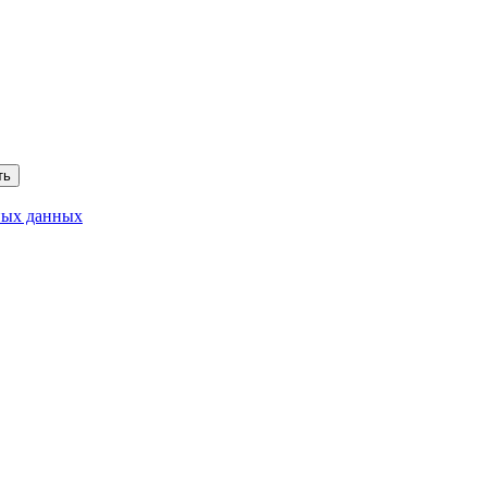
ть
ных данных