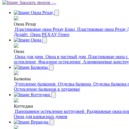
Заказать звонок
Окна Рехау
Окна Рехау
Пластиковые окна Рехау Блиц
Пластиковые окна Рехау 
Делайт
Окна РЕХАУ Генео
Окна
Окна
Окна для дачи
Окна в частный дом
Пластиковые окна с
остекление
Фасадное остекление
Алюминиевые констр
Балконы
Балконы
Утепление балконов
Отделка балкона
Отделка балкона
Остекление балконов в хрущевке
Коттеджи
Коттеджи
Панорамное остекление коттеджей
Раздвижные окна-по
Окна для каркасных домов
Веранды