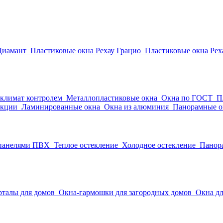
Диамант
Пластиковые окна Рехау Грацио
Пластиковые окна Рех
 климат контролем
Металлопластиковые окна
Окна по ГОСТ
П
укции
Ламинированные окна
Окна из алюминия
Панорамные о
 панелями ПВХ
Теплое остекление
Холодное остекление
Панор
рталы для домов
Окна-гармошки для загородных домов
Окна дл