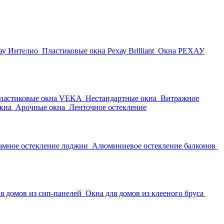
ау Интелио
Пластиковые окна Рехау Brilliant
Окна РЕХАУ
ластиковые окна VEKA
Нестандартные окна
Витражное
кна
Арочные окна
Ленточное остекление
амное остекление лоджии
Алюминиевое остекление балконов
я домов из сип-панелей
Окна для домов из клееного бруса