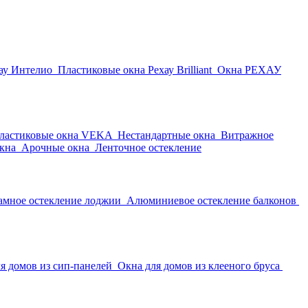
ау Интелио
Пластиковые окна Рехау Brilliant
Окна РЕХАУ
ластиковые окна VEKA
Нестандартные окна
Витражное
кна
Арочные окна
Ленточное остекление
амное остекление лоджии
Алюминиевое остекление балконов
я домов из сип-панелей
Окна для домов из клееного бруса