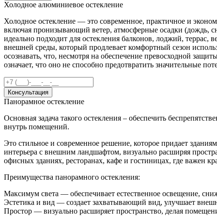
Холодное алюминиевое остекление
Холодное остекление — это современное, практичное и эконо
включая пронизывающий ветер, атмосферные осадки (дождь, с
идеально подходит для остекления балконов, лоджий, террас, 
внешней среды, который продлевает комфортный сезон использ
осознавать, что, несмотря на обеспечение превосходной защи
означает, что оно не способно предотвратить значительные пот
Консультация
Панорамное остекление
Основная задача такого остекления – обеспечить беспрепятст
внутрь помещений.
Это стильное и современное решение, которое придает здания
интерьера с внешним ландшафтом, визуально расширяя простра
офисных зданиях, ресторанах, кафе и гостиницах, где важен к
Преимущества панорамного остекления:
Максимум света — обеспечивает естественное освещение, сниж
Эстетика и вид — создает захватывающий вид, улучшает внешн
Простор — визуально расширяет пространство, делая помещен