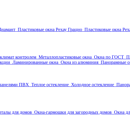
Диамант
Пластиковые окна Рехау Грацио
Пластиковые окна Рех
 климат контролем
Металлопластиковые окна
Окна по ГОСТ
П
укции
Ламинированные окна
Окна из алюминия
Панорамные о
 панелями ПВХ
Теплое остекление
Холодное остекление
Панор
рталы для домов
Окна-гармошки для загородных домов
Окна дл