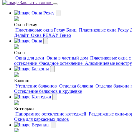
Заказать звонок
Окна Рехау
Окна Рехау
Пластиковые окна Рехау Блиц
Пластиковые окна Рехау 
Делайт
Окна РЕХАУ Генео
Окна
Окна
Окна для дачи
Окна в частный дом
Пластиковые окна с
остекление
Фасадное остекление
Алюминиевые констр
Балконы
Балконы
Утепление балконов
Отделка балкона
Отделка балкона
Остекление балконов в хрущевке
Коттеджи
Коттеджи
Панорамное остекление коттеджей
Раздвижные окна-по
Окна для каркасных домов
Веранды