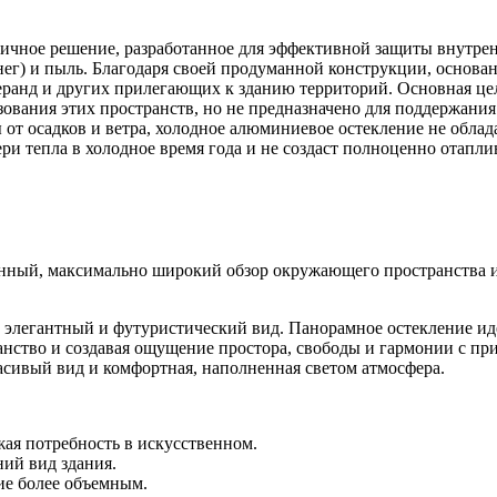
мичное решение, разработанное для эффективной защиты внутре
нег) и пыль. Благодаря своей продуманной конструкции, основ
веранд и других прилегающих к зданию территорий. Основная це
ования этих пространств, но не предназначено для поддержани
ты от осадков и ветра, холодное алюминиевое остекление не об
ери тепла в холодное время года и не создаст полноценно отапл
венный, максимально широкий обзор окружающего пространства 
м элегантный и футуристический вид. Панорамное остекление ид
нство и создавая ощущение простора, свободы и гармонии с при
расивый вид и комфортная, наполненная светом атмосфера.
ая потребность в искусственном.
ий вид здания.
ие более объемным.