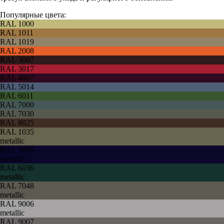
Популярные цвета:
RAL 1000
RAL 1011
RAL 1019
RAL 2008
RAL 3007
RAL 3017
RAL 4007
RAL 5014
RAL 6011
RAL 7000
RAL 7030
RAL 8025
RAL 1035
metallic
RAL 5026
metallic
RAL 6036
metallic
RAL 7048
metallic
RAL 9006
metallic
RAL 9007