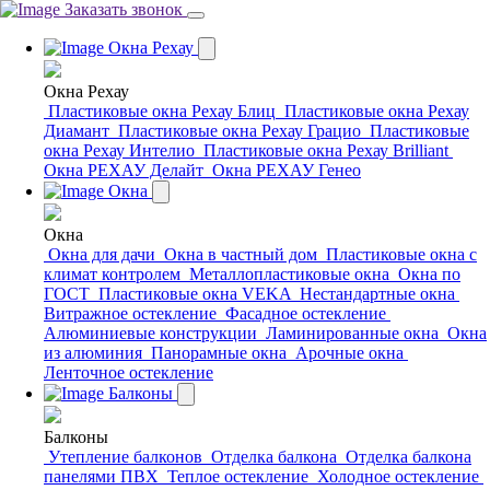
Заказать звонок
Окна Рехау
Окна Рехау
Пластиковые окна Рехау Блиц
Пластиковые окна Рехау
Диамант
Пластиковые окна Рехау Грацио
Пластиковые
окна Рехау Интелио
Пластиковые окна Рехау Brilliant
Окна РЕХАУ Делайт
Окна РЕХАУ Генео
Окна
Окна
Окна для дачи
Окна в частный дом
Пластиковые окна с
климат контролем
Металлопластиковые окна
Окна по
ГОСТ
Пластиковые окна VEKA
Нестандартные окна
Витражное остекление
Фасадное остекление
Алюминиевые конструкции
Ламинированные окна
Окна
из алюминия
Панорамные окна
Арочные окна
Ленточное остекление
Балконы
Балконы
Утепление балконов
Отделка балкона
Отделка балкона
панелями ПВХ
Теплое остекление
Холодное остекление