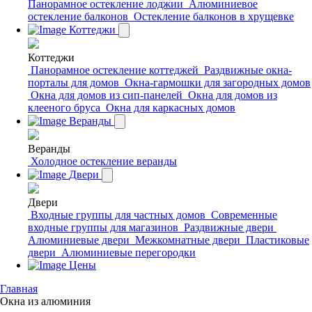
Панорамное остекление лоджии
Алюминиевое
остекление балконов
Остекление балконов в хрущевке
Коттеджи
Коттеджи
Панорамное остекление коттеджей
Раздвижные окна-
порталы для домов
Окна-гармошки для загородных домов
Окна для домов из сип-панелей
Окна для домов из
клееного бруса
Окна для каркасных домов
Веранды
Веранды
Холодное остекление веранды
Двери
Двери
Входные группы для частных домов
Современные
входные группы для магазинов
Раздвижные двери
Алюминиевые двери
Межкомнатные двери
Пластиковые
двери
Алюминиевые перегородки
Цены
Главная
Окна из алюминия