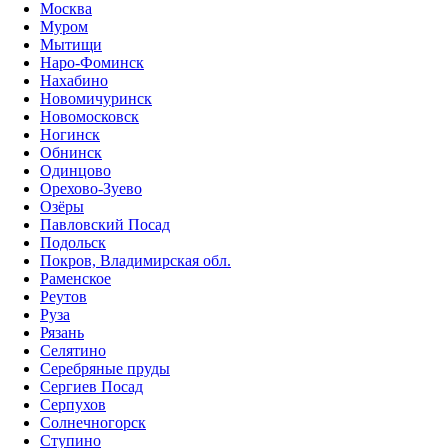
Москва
Муром
Мытищи
Наро-Фоминск
Нахабино
Новомичуринск
Новомосковск
Ногинск
Обнинск
Одинцово
Орехово-Зуево
Озёры
Павловский Посад
Подольск
Покров, Владимирская обл.
Раменское
Реутов
Руза
Рязань
Селятино
Серебряные пруды
Сергиев Посад
Серпухов
Солнечногорск
Ступино