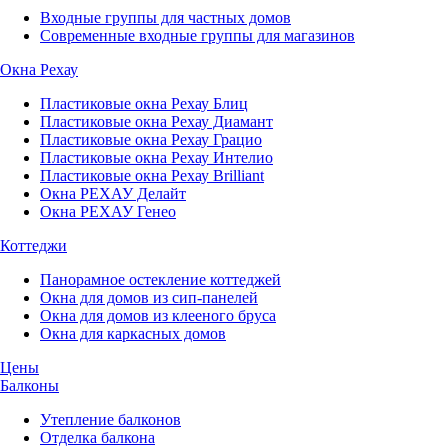
Входные группы для частных домов
Современные входные группы для магазинов
Окна Рехау
Пластиковые окна Рехау Блиц
Пластиковые окна Рехау Диамант
Пластиковые окна Рехау Грацио
Пластиковые окна Рехау Интелио
Пластиковые окна Рехау Brilliant
Окна РЕХАУ Делайт
Окна РЕХАУ Генео
Коттеджи
Панорамное остекление коттеджей
Окна для домов из сип-панелей
Окна для домов из клееного бруса
Окна для каркасных домов
Цены
Балконы
Утепление балконов
Отделка балкона