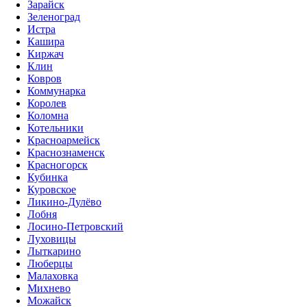
Зарайск
Зеленоград
Истра
Кашира
Киржач
Клин
Ковров
Коммунарка
Королев
Коломна
Котельники
Красноармейск
Краснознаменск
Красногорск
Кубинка
Куровское
Ликино-Дулёво
Лобня
Лосино-Петровский
Луховицы
Лыткарино
Люберцы
Малаховка
Михнево
Можайск