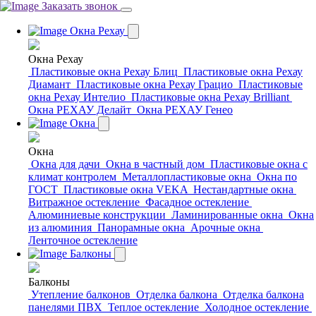
Заказать звонок
Окна Рехау
Окна Рехау
Пластиковые окна Рехау Блиц
Пластиковые окна Рехау
Диамант
Пластиковые окна Рехау Грацио
Пластиковые
окна Рехау Интелио
Пластиковые окна Рехау Brilliant
Окна РЕХАУ Делайт
Окна РЕХАУ Генео
Окна
Окна
Окна для дачи
Окна в частный дом
Пластиковые окна с
климат контролем
Металлопластиковые окна
Окна по
ГОСТ
Пластиковые окна VEKA
Нестандартные окна
Витражное остекление
Фасадное остекление
Алюминиевые конструкции
Ламинированные окна
Окна
из алюминия
Панорамные окна
Арочные окна
Ленточное остекление
Балконы
Балконы
Утепление балконов
Отделка балкона
Отделка балкона
панелями ПВХ
Теплое остекление
Холодное остекление