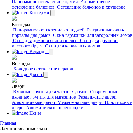
Панорамное остекление лоджии
Алюминиевое
остекление балконов
Остекление балконов в хрущевке
Коттеджи
Коттеджи
Панорамное остекление коттеджей
Раздвижные окна-
порталы для домов
Окна-гармошки для загородных домов
Окна для домов из сип-панелей
Окна для домов из
клееного бруса
Окна для каркасных домов
Веранды
Веранды
Холодное остекление веранды
Двери
Двери
Входные группы для частных домов
Современные
входные группы для магазинов
Раздвижные двери
Алюминиевые двери
Межкомнатные двери
Пластиковые
двери
Алюминиевые перегородки
Цены
Главная
Ламинированные окна